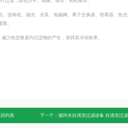
水进行过滤，除去沙子、细菌、藻类、有机物等。
、轧机、连铸机、抛光、水泵、电磁阀、离子交换器、喷雾器、热
堵塞。
过滤，减少热交换器内沉淀物的产生，保持其冷却效果。
返回列表
下一个：
循环水自清洗过滤设备 自清洗过