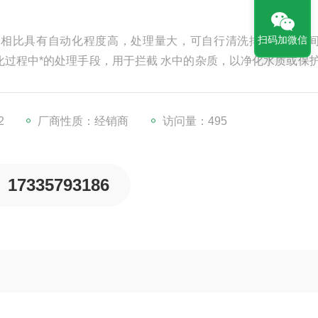
扫码加微信
器相比具有自动化程度高，处理量大，可自行清洗排污，并不
过程中*的处理手段，用于拦截 水中的杂质，以净化水质或保
因其过滤效果好、阻力小而广泛应用于水源过滤、工业循环水
2
厂商性质：经销商
访问量：495
17335793186