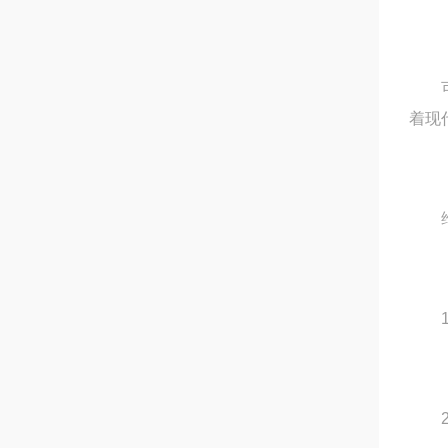
可以
着现
维
1.
2.