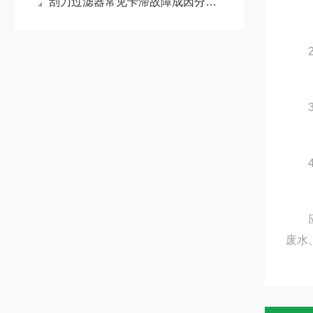
刮刀过滤器常见卡滞故障成因分析，快速排查与解决技巧
2.
3.
4.
应用
废水