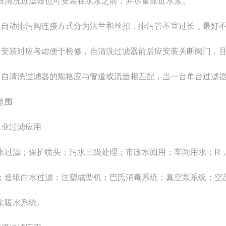
自清洗过滤器也可安装在水泵之前，并尽量靠近水泵。
）自动排污阀连接方式分为法兰和丝扣，排污管不宜过长，最好不
）安装时应考虑便于检修，自清洗过滤器前后应安装关断阀门，
）自清洗过滤器的规格应与管道或流量相匹配，当一台单台过滤
范围
工业过滤应用
水过滤；保护喷头；污水三级处理；市政水回用；车间用水；R
；造纸白水过滤；注塑成型机；巴氏消毒系统；真空泵系统；空
采暖水系统。