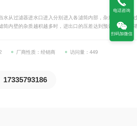
电话咨询
当水从过滤器进水口进入分别进入各滤筒内部，杂质被拦截在
滤筒内壁的杂质越积越多时，进出口的压差达到预设值或达到
扫码加微信
程。自清洗过滤器的整个运行过程由随机配备的一个智能控制
C控制。
2
厂商性质：经销商
访问量：449
17335793186