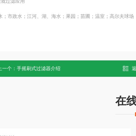
灌溉过滤应用
水；市政水；江河、湖、海水；果园；苗圃；温室；高尔夫球场
上一个：
手摇刷式过滤器介绍
在