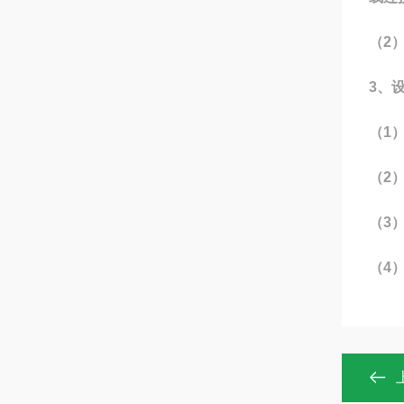
（2
3、
（1
（2
（3
（4