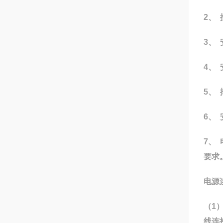
2、
3、
4、
5、
6、
7
、
要求
电源
（1
线连