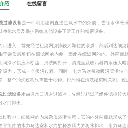
介绍
在线留言
洗过滤设备
是一种利用滤网直接拦截水中的杂质，去除水体悬
以净化水质及保护系统其他设备正常工作的精密设备。
入口进入，首先经过粗滤网滤掉较大颗粒的杂质，然后到达细滤
由于杂质层堆积在细滤网的内侧，因此在细滤网的内、外两侧
此间净水供应不断流，清洗阀打开，清洗室及吸污器内水压大幅
个吸力，形成一个吸污过程。同时，电力马达带动吸污管沿轴向
净。整个冲洗过程只需数十秒钟。排污阀在清洗结束时关闭。过
洗过滤设备
水由进水口进入过滤器，先经过粗滤芯组件滤掉较大
出水口排出。
滤过程中，细滤网的内层杂质逐渐堆积，它的内外两侧就形成了
主管组件的水力马达室和水力缸释放压力并将水排出；水力马达