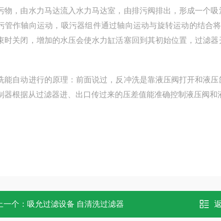
污物，由水力马达流入水力马达室，由排污阀排出，形成一个吸
污管作轴向运动，吸污器组件通过轴向运动与旋转运动的结合将
束时关闭，增加的水压会使水力缸活塞回到其初始位置，过滤器
洗能自动进行的原理：前面说过，反冲洗是靠液压阀打开和液压
制器根据从过滤器进、出口传过来的压差值能准确控制液压阀和
上一个：
吸允过滤设备 自清洗过滤器