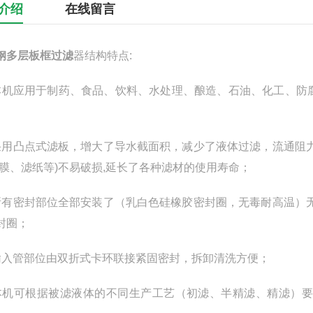
介绍
在线留言
钢多层板框过滤
器结构特点:
本机应用于制药、食品、饮料、水处理、酿造、石油、化工、防
采用凸点式滤板，增大了导水截面积，减少了液体过滤，流通阻
滤膜、滤纸等)不易破损,延长了各种滤材的使用寿命；
所有密封部位全部安装了（乳白色硅橡胶密封圈，无毒耐高温）
封圈；
输入管部位由双折式卡环联接紧固密封，拆卸清洗方便；
本机可根据被滤液体的不同生产工艺（初滤、半精滤、精滤）