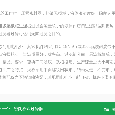
滤器工作时，压紧密封圈，料液无损耗，液体澄清度好，除菌选
钢多层板框过滤
器
过滤含渣量较少的液体作密闭过滤以达到提纯
过滤器过滤可达到无菌过滤之目的。
除配用电机外，其它机件均采用1Cr18Ni9Ti或316L优质
滤液损耗少，过滤质量好，效率高。过滤部分由十层滤板组成，
、精滤）要求，更换不同滤膜、及根据用户生产流量之大小可适
范围广之特点；滤板采用平面螺纹网状形，结构先进，不变形，
本机配备之不锈钢输液泵，其配用电机小，耗电省。机座下装有
上一个：
密闭板式过滤器