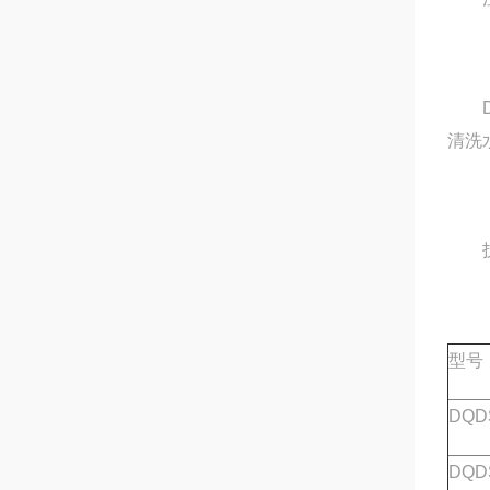
DL
清洗
技
型号
DQDS
DQDS