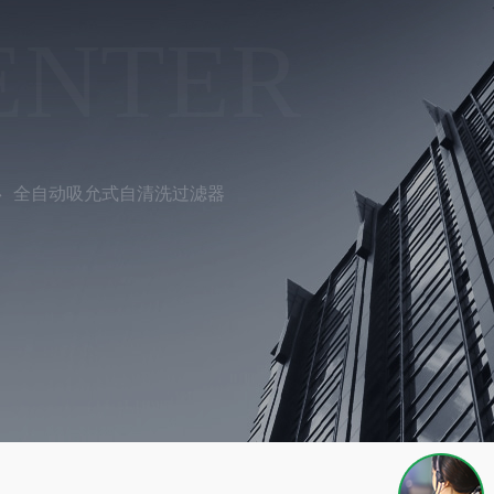
ENTER
全自动吸允式自清洗过滤器