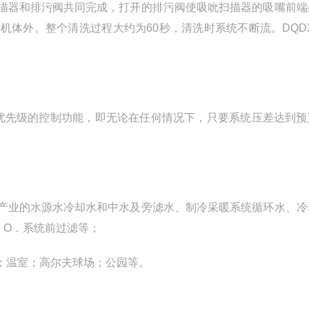
器和排污阀共同完成，打开的排污阀使吸吮扫描器的吸嘴前端
体外。整个清洗过程大约为60秒，清洗时系统不断流。DQDX
优先级的控制功能，即无论在任何情况下，只要系统压差达到预
业的水源水冷却水和中水及旁滤水、制冷采暖系统循环水、冷
．O．系统前过滤等；
温室；高尔夫球场；公园等。