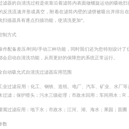
器的自清洗过程是依靠沿着滤筒内表面做螺旋运动的吸吮扫描
的反洗流速并形成真空，附着在滤筒内壁的滤饼被吸出并排出在机
吮扫描器具有逐点扫描功能，使清洗更加*。
制方式
配备差压/时间/手动三种功能，同时我们还为您特别设计了
都会启动自清洗功能，从而更好的保障您的系统正常运行。
动吸允式自清洗过滤器应用范围
过滤应用：化工、钢铁、造纸、电厂、汽车、矿业、水厂等产
水过滤；保护喷头；污水三级处理；市政水回用；车间用水；R
过滤应用：地下水；市政水；江河、湖、海水；果园；苗圃；
参数