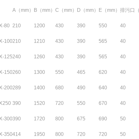
A（mm）
B（mm）
C（mm）
D（mm）
E（mm）
排污口（
X-80
210
1200
430
390
550
40
X-100
210
1210
430
390
565
40
X-125
240
1260
430
390
565
40
X-150
260
1300
550
465
620
40
X-200
289
1400
680
490
640
40
X250
390
1520
720
550
670
40
X-300
390
1720
800
675
690
50
X-350
414
1950
800
720
720
50