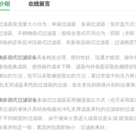
介绍
在线留言
过滤器按流量大小分为：单袋过滤器、多袋过滤器；按开盖方式
过滤器、不锈钢袋式过滤器；按组合形式不同分为：双联（并联
特殊的还有反冲洗袋式过滤器、夹套保温袋式过滤器；过滤精度范围0
钢多袋式过滤设备
具备构造合理、密封性好、流通才能强、操作
捷地改换滤袋，使得操作成本下降。滤器内外表面采取机械喷砂
侧出的方法，也可以采取侧进底出的方法，通过管道中的压力将
冲孔支持滤蓝承托的过滤袋的过滤，发生变化的固液分别到达液体
钢多袋式过滤设备
多袋式过滤器采用侧进底出方式（也可采用底
要过滤的液体介质经由电抛光冲孔支撑滤蓝承托的过滤袋的过滤
于不同精度的过滤袋。 由于液体介质进入滤器后是从滤 袋顶
布基本恒定一致，紊流的负面影响小，过滤效果好。